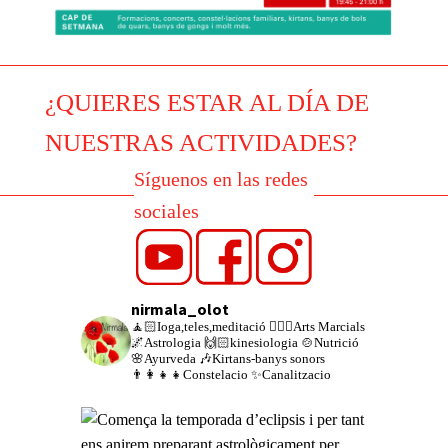
¿QUIERES ESTAR AL DÍA DE
NUESTRAS ACTIVIDADES?
Síguenos en las redes
sociales
nirmala_olot
🧘🏻Ioga,teles,meditació
🙆🏻‍♀️Arts Marcials
🌌Astrologia
🙌🏻kinesiologia
🍲Nutrició
🌸Ayurveda
🎶Kirtans-banys sonors
👨‍👩‍👧‍👧Constelacio
✨Canalitzacio